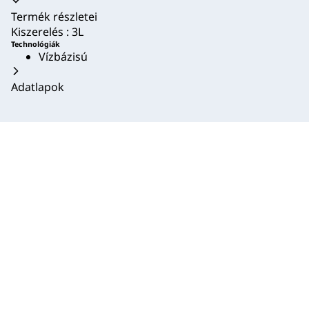
Akkordion összecsukva
Termék részletei
Kiszerelés : 3L
Technológiák
Vízbázisú
Adatlapok