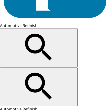
Automotive Refinish
Automotive Refinish