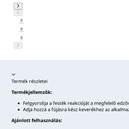
Akkordion összecsukva
Termék részletei
Termékjellemzők:
Felgyorsítja a festék reakcióját a megfelelő edzőv
Adja hozzá a fújásra kész keverékhez az alkalmaz
Ajánlott felhasználás: