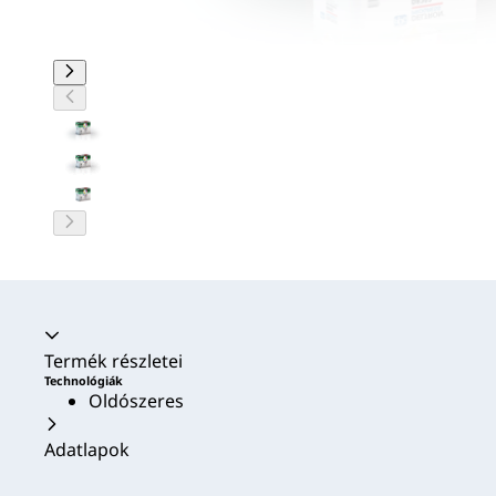
Akkordion összecsukva
Termék részletei
Technológiák
Oldószeres
Adatlapok