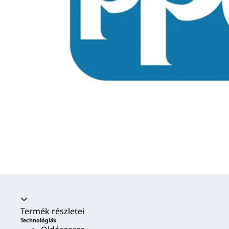
Akkordion összecsukva
Termék részletei
Technológiák