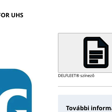
FOR UHS
DELFLEET® színező
További inform