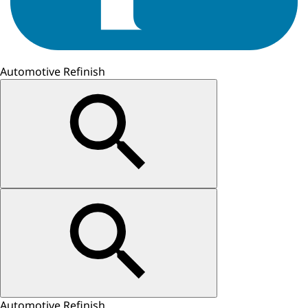
Automotive Refinish
Automotive Refinish