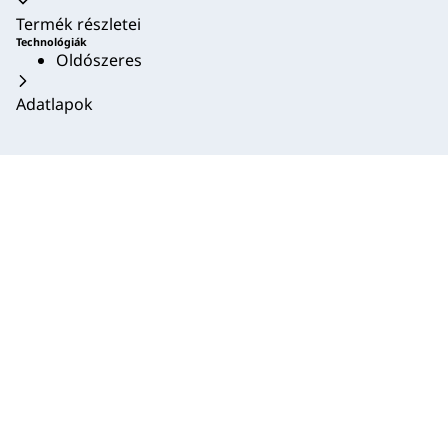
Akkordion összecsukva
Termék részletei
Technológiák
Oldószeres
Adatlapok