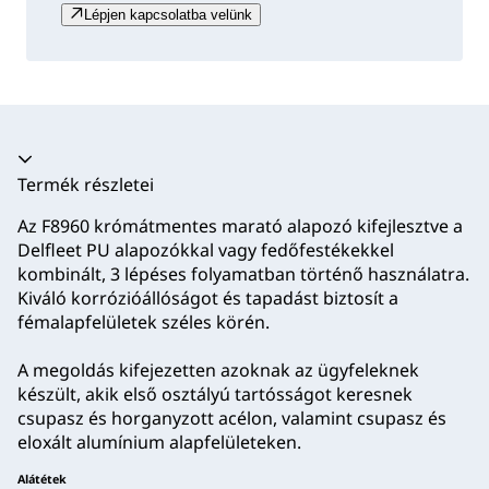
Lépjen kapcsolatba velünk
Akkordion összecsukva
Termék részletei
Az F8960 krómátmentes marató alapozó kifejlesztve a
Delfleet PU alapozókkal vagy fedőfestékekkel
kombinált, 3 lépéses folyamatban történő használatra.
Kiváló korrózióállóságot és tapadást biztosít a
fémalapfelületek széles körén.
A megoldás kifejezetten azoknak az ügyfeleknek
készült, akik első osztályú tartósságot keresnek
csupasz és horganyzott acélon, valamint csupasz és
eloxált alumínium alapfelületeken.
Alátétek