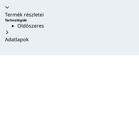
Akkordion összecsukva
Termék részletei
Technológiák
Oldószeres
Adatlapok