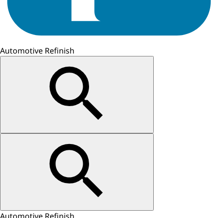
Automotive Refinish
Automotive Refinish