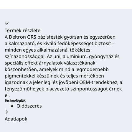
Akkordion összecsukva
Termék részletei
A Deltron GRS bázisfesték gyorsan és egyszerűen
alkalmazható, és kiváló fedőképességet biztosít –
minden egyes alkalmazásnál tökéletes
színazonossággal. Az uni, alumínium, gyöngyház és
speciális effekt árnyalatok választékának
köszönhetően, amelyek mind a legmodernebb
pigmentekkel készülnek és teljes mértékben
igazodnak a jelenlegi és jövőbeni OEM-trendekhez, a
fényezőműhelyek piacvezető színpontosságot érnek
el.
Technológiák
Oldószeres
Adatlapok