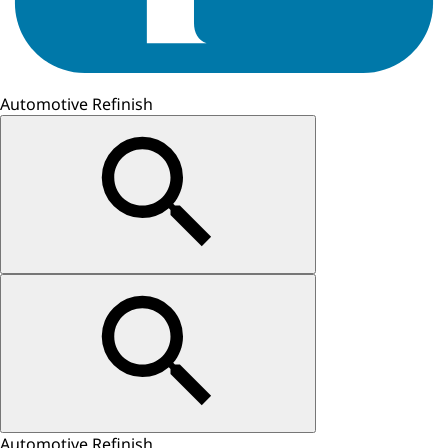
Automotive Refinish
Automotive Refinish