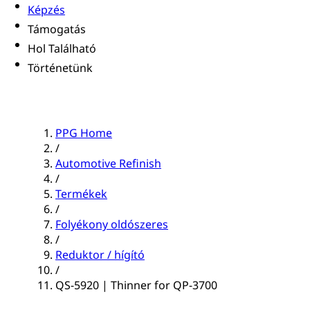
Képzés
Támogatás
Hol Található
Történetünk
PPG Home
/
Automotive Refinish
/
Termékek
/
Folyékony oldószeres
/
Reduktor / hígító
/
QS-5920 | Thinner for QP-3700