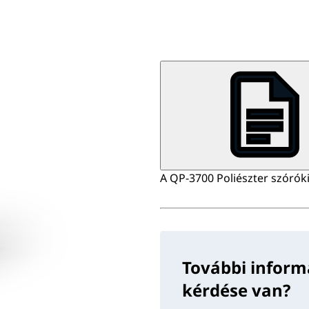
A QP-3700 Poliészter szórókit
További inform
kérdése van?