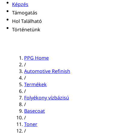
Képzés
Támogatás
Hol Található
Történetünk
PPG Home
/
Automotive Refinish
/
Termékek
/
Folyékony vízbázisú
/
Basecoat
/
Toner
/