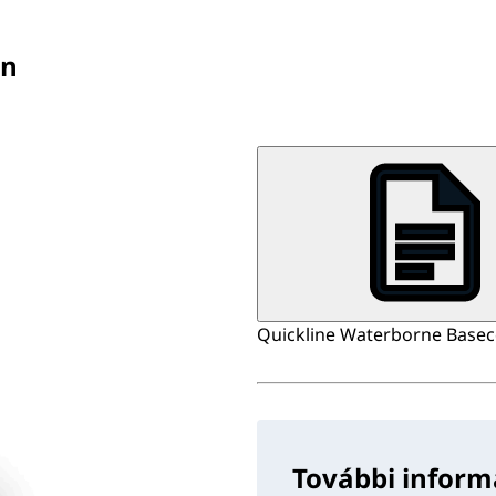
en
Quickline Waterborne Baseco
További inform