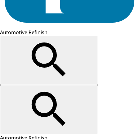
Automotive Refinish
Automotive Refinish