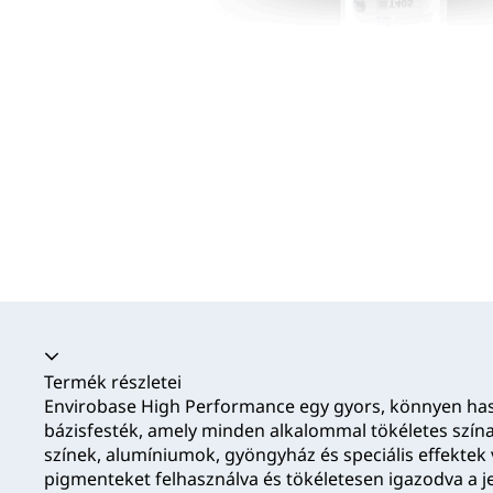
Akkordion összecsukva
Termék részletei
Envirobase High Performance egy gyors, könnyen has
bázisfesték, amely minden alkalommal tökéletes szína
színek, alumíniumok, gyöngyház és speciális effektek
pigmenteket felhasználva és tökéletesen igazodva a j