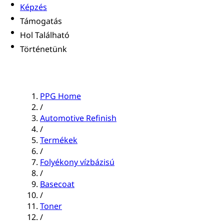
Képzés
Támogatás
Hol Található
Történetünk
PPG Home
/
Automotive Refinish
/
Termékek
/
Folyékony vízbázisú
/
Basecoat
/
Toner
/