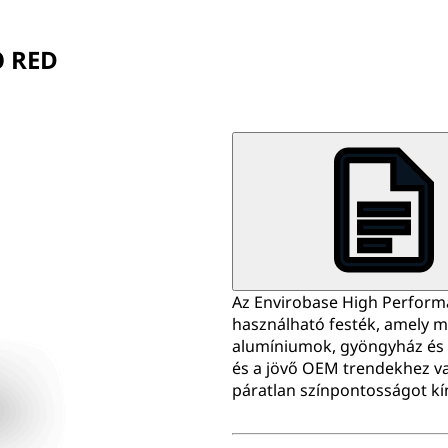
O RED
Az Envirobase High Performa
használható festék, amely min
alumíniumok, gyöngyház és s
és a jövő OEM trendekhez v
páratlan színpontosságot kín