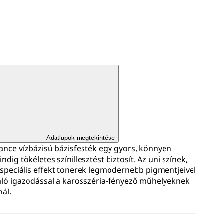
Adatlapok megtekintése
nce vízbázisú bázisfesték egy gyors, könnyen
dig tökéletes színillesztést biztosít. Az uni színek,
peciális effekt tonerek legmodernebb pigmentjeivel
aló igazodással a karosszéria-fényező műhelyeknek
ál.