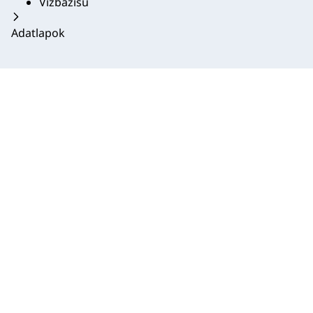
Vízbázisú
Adatlapok