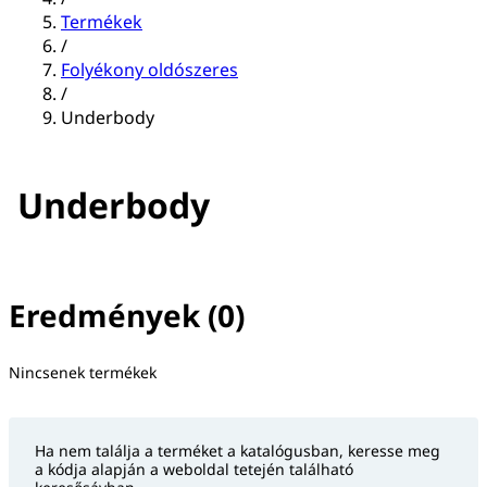
Termékek
/
Folyékony oldószeres
/
Underbody
Underbody
Eredmények (0)
Nincs(ek) szűrő(k) kiválasztva
Nincsenek termékek
Ha nem találja a terméket a katalógusban, keresse meg
a kódja alapján a weboldal tetején található