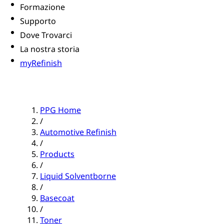
Formazione
Supporto
Dove Trovarci
La nostra storia
myRefinish
PPG Home
/
Automotive Refinish
/
Products
/
Liquid Solventborne
/
Basecoat
/
Toner