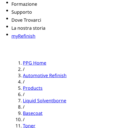
Formazione
Supporto
Dove Trovarci
La nostra storia
myRefinish
PPG Home
/
Automotive Refinish
/
Products
/
Liquid Solventborne
/
Basecoat
/
Toner