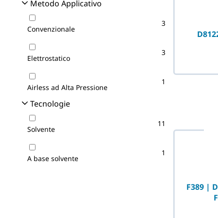
Metodo Applicativo
3
Convenzionale
D8122
3
Elettrostatico
1
Airless ad Alta Pressione
Tecnologie
11
Solvente
1
A base solvente
F389 | 