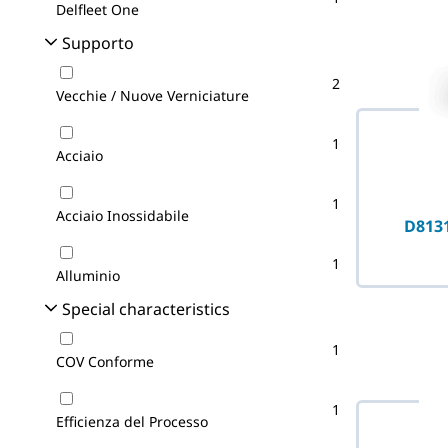
Delfleet One
Supporto
2
Vecchie / Nuove Verniciature
1
Acciaio
1
Acciaio Inossidabile
D8131
1
Alluminio
Special characteristics
1
COV Conforme
1
Efficienza del Processo