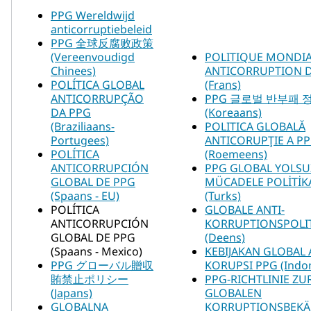
PPG Wereldwijd
anticorruptiebeleid
PPG 全球反腐败政策
(Vereenvoudigd
POLITIQUE MONDIA
Chinees)
ANTICORRUPTION 
POLÍTICA GLOBAL
(Frans)
ANTICORRUPÇÃO
PPG 글로벌 반부패 
DA PPG
(Koreaans)
(Braziliaans-
POLITICA GLOBALĂ
Portugees)
ANTICORUPŢIE A P
POLÍTICA
(Roemeens)
ANTICORRUPCIÓN
PPG GLOBAL YOLSU
GLOBAL DE PPG
MÜCADELE POLİTİK
(Spaans - EU)
(Turks)
POLÍTICA
GLOBALE ANTI-
ANTICORRUPCIÓN
KORRUPTIONSPOLI
GLOBAL DE PPG
(Deens)
(Spaans - Mexico)
KEBIJAKAN GLOBAL 
PPG グローバル贈収
KORUPSI PPG (Indon
賄禁止ポリシー
PPG-RICHTLINIE ZU
(Japans)
GLOBALEN
GLOBALNA
KORRUPTIONSBEK