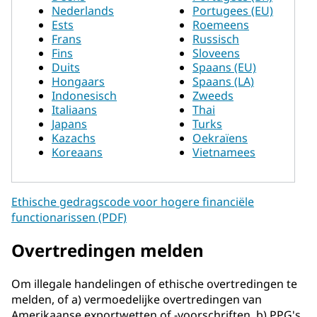
Nederlands
Portugees (EU)
Ests
Roemeens
Frans
Russisch
Fins
Sloveens
Duits
Spaans (EU)
Hongaars
Spaans (LA)
Indonesisch
Zweeds
Italiaans
Thai
Japans
Turks
Kazachs
Oekraïens
Koreaans
Vietnamees
Ethische gedragscode voor hogere financiële
functionarissen (PDF)
Overtredingen melden
Om illegale handelingen of ethische overtredingen te
melden, of a) vermoedelijke overtredingen van
Amerikaanse exportwetten of -voorschriften, b) PPG's