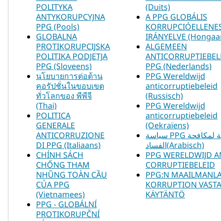
POLITYKA
(Duits)
ANTYKORUPCYJNA
A PPG GLOBÁLIS
PPG (Pools)
KORRUPCIÓELLENE
GLOBALNA
IRÁNYELVE (Hongaa
PROTIKORUPCIJSKA
ALGEMEEN
POLITIKA PODJETJA
ANTICORRUPTIEBEL
PPG (Sloveens)
PPG (Nederlands)
นโยบายการต่อต้าน
PPG Wereldwijd
คอรัปชั่นในขอบเขต
anticorruptiebeleid
ทั่วโลกของ พีพีจี​
(Russisch)
(Thai)
PPG Wereldwijd
POLITICA
anticorruptiebeleid
GENERALE
(Oekraïens)
ANTICORRUZIONE
سياسة PPG العالمية لمكافحة
DI PPG (Italiaans)
الفساد(Arabisch)
CHÍNH SÁCH
PPG WERELDWIJD AN
CHỐNG THAM
CORRUPTIEBELEID
NHŨNG TOÀN CẦU
PPG:N MAAILMANL
CỦA PPG
KORRUPTION VAST
(Vietnamees)
KÄYTÄNTÖ
PPG - GLOBÁLNÍ
PROTIKORUPČNÍ