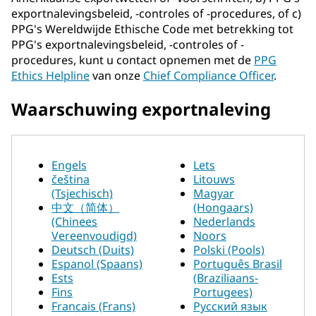
exportnalevingsbeleid, -controles of -procedures, of c)
PPG's Wereldwijde Ethische Code met betrekking tot
PPG's exportnalevingsbeleid, -controles of -
procedures, kunt u contact opnemen met de
PPG
Ethics Helpline
van onze
Chief Compliance Officer
.
Waarschuwing exportnaleving
Engels
Lets
čeština
Litouws
(Tsjechisch)
Magyar
中文（简体）
(Hongaars)
(Chinees
Nederlands
Vereenvoudigd)
Noors
Deutsch (Duits)
Polski (Pools)
Espanol (Spaans)
Português Brasil
Ests
(Braziliaans-
Fins
Portugees)
Francais (Frans)
Русский язык