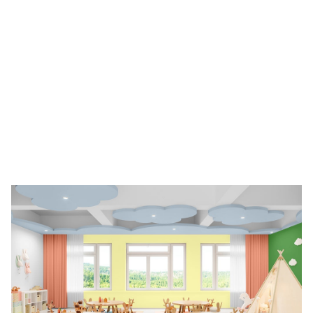
VREUGDE EN HELDERHEID
Met toewijding, kleur en verfproducten hebben
vrijwilligers van PPG in Foshan, China, de Foshan Qianxi
Primary School getransformeerd met levendige
muurschilderingen die duurzame thema's als
bosbescherming en afvalverwerking promoten.