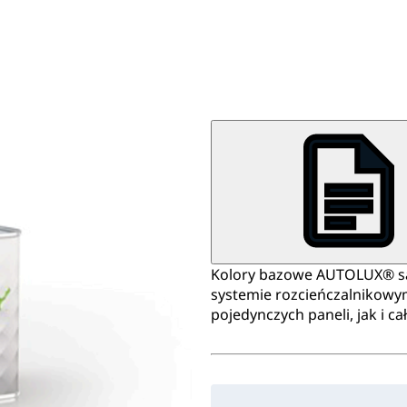
Kolory bazowe AUTOLUX® są ł
systemie rozcieńczalnikow
pojedynczych paneli, jak i c