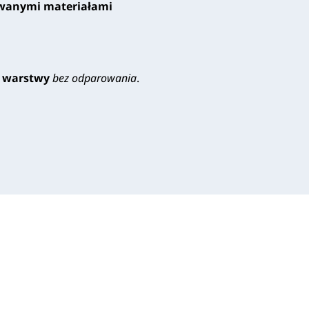
wanymi materiałami
e warstwy
bez odparowania
.