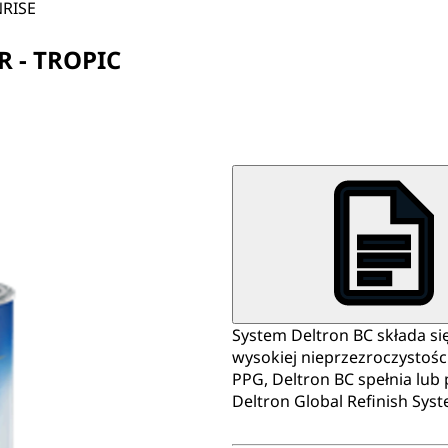
NRISE
R - TROPIC
System Deltron BC składa si
wysokiej nieprzezroczystoś
PPG, Deltron BC spełnia lu
Deltron Global Refinish Sys