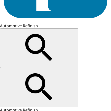
Automotive Refinish
Automotive Refinish