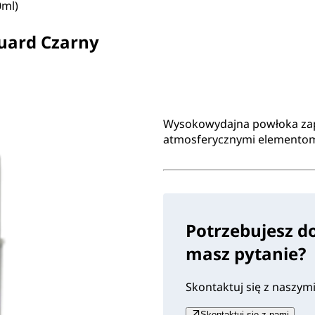
0ml)
uard Czarny
Wysokowydajna powłoka zap
atmosferycznymi elemento
Potrzebujesz d
masz pytanie?
Skontaktuj się z naszym
Skontaktuj się z nami