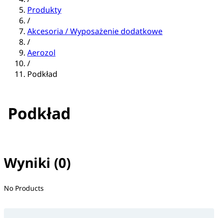
Produkty
/
Akcesoria / Wyposażenie dodatkowe
/
Aerozol
/
Podkład
Podkład
Wyniki (0)
No filter(s) selected
No Products