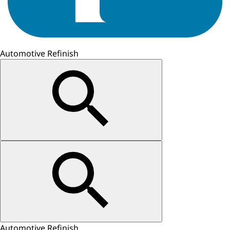
Automotive Refinish
Automotive Refinish