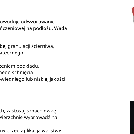
a powoduje odwzorowanie
ończeniowej na podłożu. Wada
ej granulacji ścierniwa,
tatecznego
zeniem podkładu.
nego schnięcia.
wiedniego lub niskiej jakości
ch, zastosuj szpachlówkę
owierzchnię wyprowadź na
ony przed aplikacją warstwy