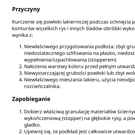
Przyczyny
Kurczenie się powłoki lakierniczej podczas schnięci
konturów wszelkich rys i innych śladów obróbki wyk
wynika z:
Niewłaściwego przygotowania podłoża: zbyt grub
niedostatecznego szlifowania na płasko, niedos
wypełnienia/szpachlowania (stopperem)
Nałożenia warstwy koloru przed pełnym utward
Niewystarczającej grubości powłoki lub zbyt wol
Niewłaściwego mieszania lakieru, użycia nieodpo
rozcieńczalnika.
Zapobieganie
Dobierz właściwą granulację materiałów ścierny
wykończeniową (stopper) na głębokie rysy, a p
gładko.
Upewnij się, że podkład jest całkowicie utwardz