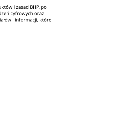
duktów i zasad BHP, po
ądzeń cyfrowych oraz
ów i informacji, które
Przewodnik po lokalizacjach kodów koloru OEM
Skon