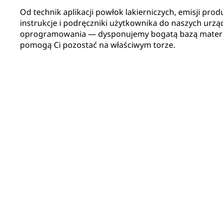
Od technik aplikacji powłok lakierniczych, emisji pro
instrukcje i podręczniki użytkownika do naszych urz
oprogramowania — dysponujemy bogatą bazą materiał
pomogą Ci pozostać na właściwym torze.
Przewodnik po typowych defektach lakierniczych