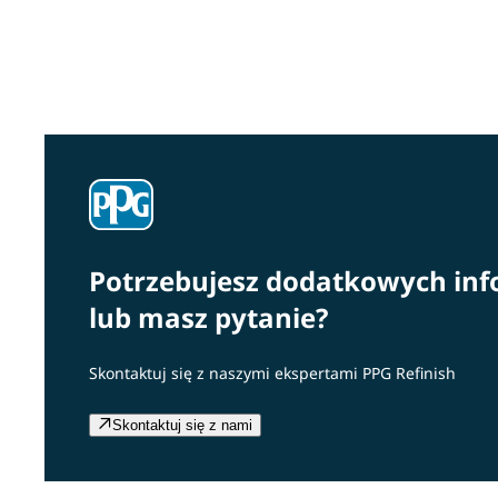
Nawet przy najlepszych narzędziach i najbardziej
wykwalifikowanych lakiernikach istnieje wiele
powodów, dla których naprawy lakiernicze pojazdu nie
zawsze przebiegają zgodnie z planem.
Potrzebujesz dodatkowych inf
lub masz pytanie?
Skontaktuj się z naszymi ekspertami PPG Refinish
Skontaktuj się z nami