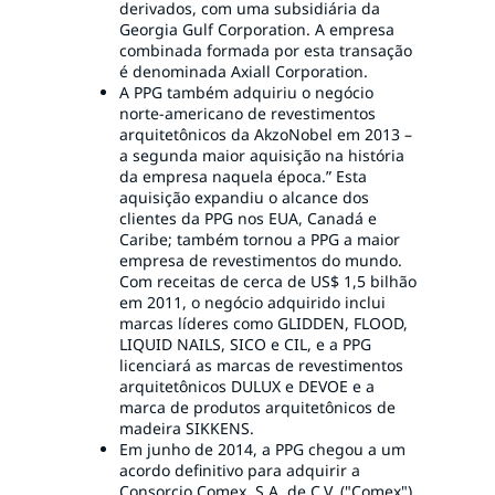
derivados, com uma subsidiária da
Georgia Gulf Corporation. A empresa
combinada formada por esta transação
é denominada Axiall Corporation.
A PPG também adquiriu o negócio
norte-americano de revestimentos
arquitetônicos da AkzoNobel em 2013 –
a segunda maior aquisição na história
da empresa naquela época.” Esta
aquisição expandiu o alcance dos
clientes da PPG nos EUA, Canadá e
Caribe; também tornou a PPG a maior
empresa de revestimentos do mundo.
Com receitas de cerca de US$ 1,5 bilhão
em 2011, o negócio adquirido inclui
marcas líderes como GLIDDEN, FLOOD,
LIQUID NAILS, SICO e CIL, e a PPG
licenciará as marcas de revestimentos
arquitetônicos DULUX e DEVOE e a
marca de produtos arquitetônicos de
madeira SIKKENS.
Em junho de 2014, a PPG chegou a um
acordo definitivo para adquirir a
Consorcio Comex, S.A. de C.V. ("Comex"),