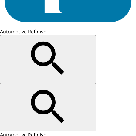
Automotive Refinish
Automotive Refinish