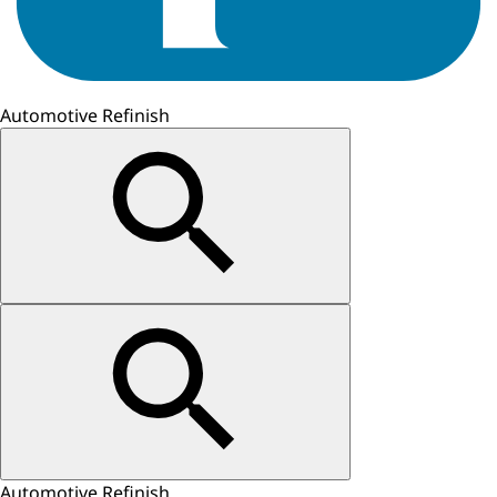
Automotive Refinish
Automotive Refinish