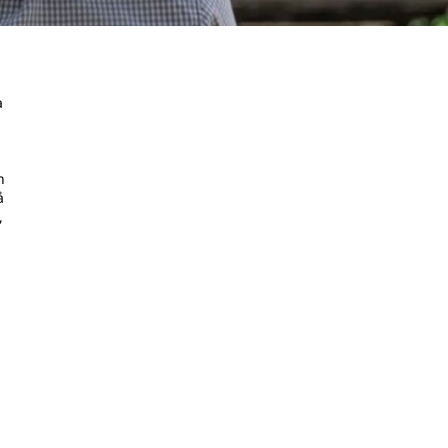
a
h
å
,