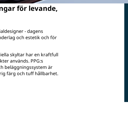
ngar för levande,
ialdesigner - dagens
nderlag och estetik och för
la skyltar har en kraftfull
ukter används. PPG:s
och beläggningssystem är
ig färg och tuff hållbarhet.