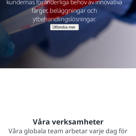
kundernas föränderliga behov av innovativa
färger, beläggningar och
ytbehandlingslösningar.
Utforska mer
$15,8 miljarder i nettoförsäljning från verksamheten
I verksamhet i över 140 år
2,000+ varumärkesskyddade märken
Våra verksamheter
Våra globala team arbetar varje dag för