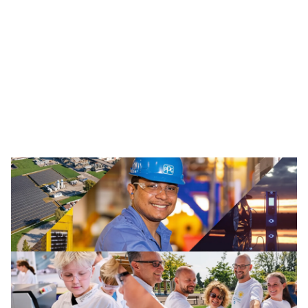
Traffic Solutions
Den breda portföljen av vägmarkeringar och
trafiksäkerhetslösningar inkluderar färg, termoplaster
och andra avancerade trafikteknologier, som hjälper till
att hålla bilister, cyklister, vägarbetare och fotgängare
säkra i våra samhällen.