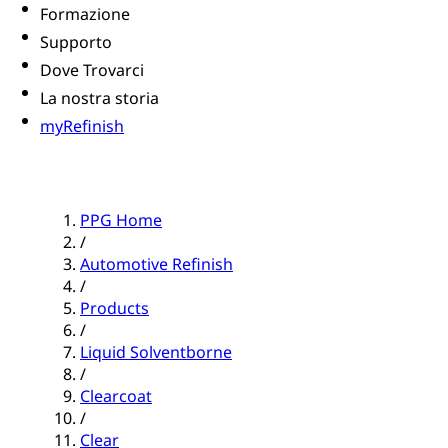
Formazione
Supporto
Dove Trovarci
La nostra storia
myRefinish
PPG Home
/
Automotive Refinish
/
Products
/
Liquid Solventborne
/
Clearcoat
/
Clear