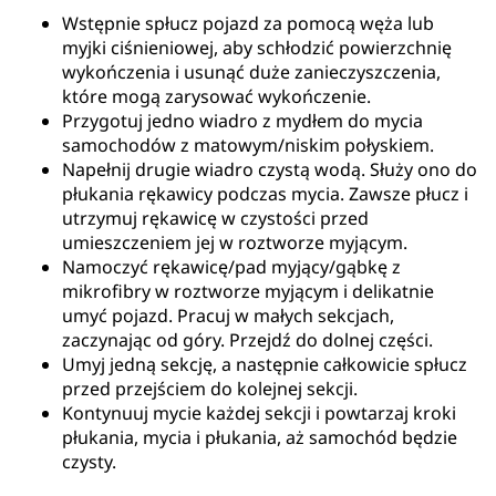
Wstępnie spłucz pojazd za pomocą węża lub
myjki ciśnieniowej, aby schłodzić powierzchnię
wykończenia i usunąć duże zanieczyszczenia,
które mogą zarysować wykończenie.
Przygotuj jedno wiadro z mydłem do mycia
samochodów z matowym/niskim połyskiem.
Napełnij drugie wiadro czystą wodą. Służy ono do
płukania rękawicy podczas mycia. Zawsze płucz i
utrzymuj rękawicę w czystości przed
umieszczeniem jej w roztworze myjącym.
Namoczyć rękawicę/pad myjący/gąbkę z
mikrofibry w roztworze myjącym i delikatnie
umyć pojazd. Pracuj w małych sekcjach,
zaczynając od góry. Przejdź do dolnej części.
Umyj jedną sekcję, a następnie całkowicie spłucz
przed przejściem do kolejnej sekcji.
Kontynuuj mycie każdej sekcji i powtarzaj kroki
płukania, mycia i płukania, aż samochód będzie
czysty.