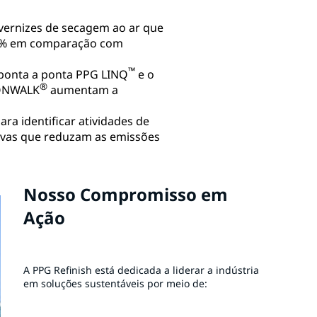
 vernizes de secagem ao ar que
65% em comparação com
™
e ponta a ponta PPG LINQ
e o
®
OONWALK
aumentam a
ara identificar atividades de
ivas que reduzam as emissões
Nosso Compromisso em
Ação
A PPG Refinish está dedicada a liderar a indústria
em soluções sustentáveis por meio de: