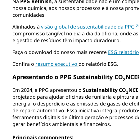
Na
PPG Refinish
, a sustentabilidade não é um compl
nossa química, aos nossos processos e à nossa prome
comunidades.​
Alinhados à
visão global de sustentabilidade da PPG
compromisso tangível no dia a dia da oficina, onde as
e gestão de resíduos têm impacto duradouro.​
Faça o download do nosso mais recente
ESG relatório
Confira o
resumo executivo
do relatório ESG.
Apresentando o PPG Sustainability CO
NCE
2
Em 2024, a PPG apresentou o
Sustainability CO
NCE
2
projetado para ajudar oficinas de funilaria e pintura
energia, o desperdício e as emissões de gases de efe
de reparo automotivo. Essa iniciativa integra produtos
ferramentas digitais de última geração e processos d
gerar benefícios ambientais e financeiros.​
Principais componentes: